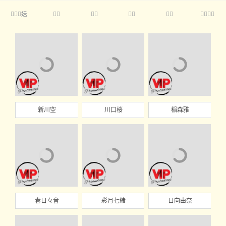
送





新川空
川口桜
稲森雅
春日々音
彩月七緒
日向由奈