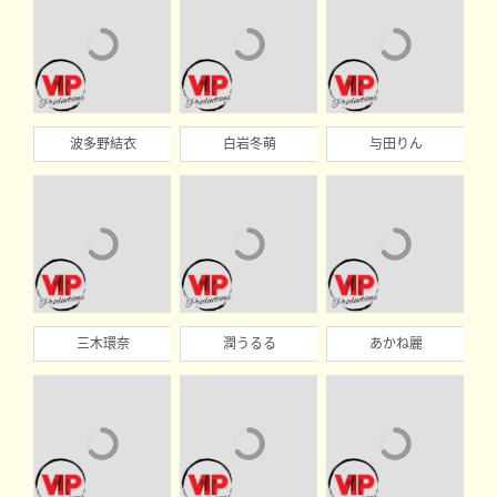
波多野結衣
白岩冬萌
与田りん
三木環奈
潤うるる
あかね麗