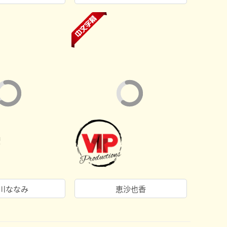
川ななみ
恵沙也香