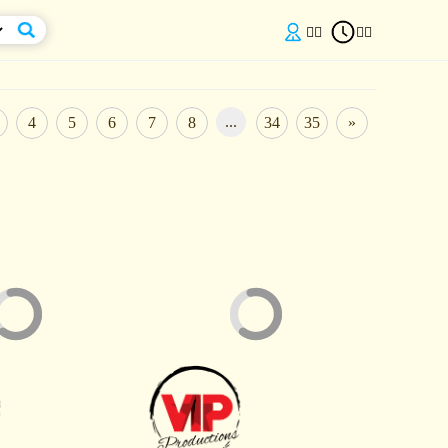


...
4
5
6
7
8
34
35
»