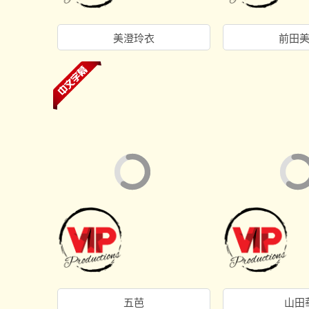
美澄玲衣
前田
五芭
山田