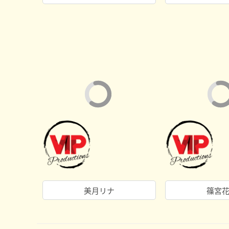
美月リナ
篠宮