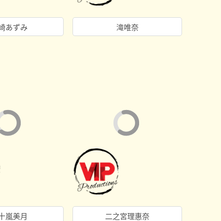
崎あずみ
滝唯奈
十嵐美月
二之宮理惠奈