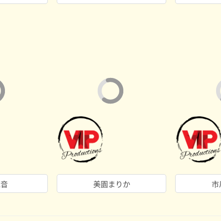
花音
美園まりか
市