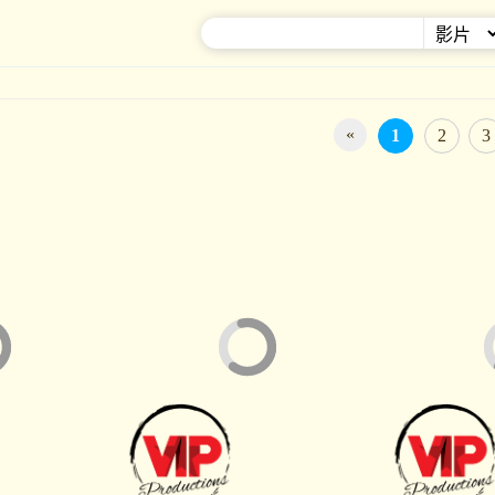
«
1
2
3