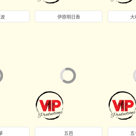
美波
伊原明日香
大
華
五芭
五