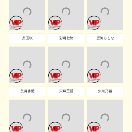
奥田咲
彩月七緒
恋渕ももな
美月香織
宍戸里帆
栄川乃亜