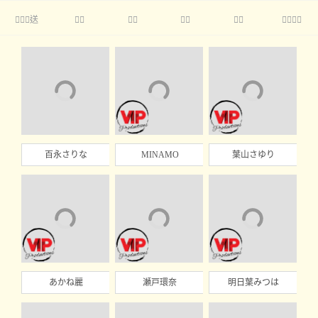
送





百永さりな
MINAMO
葉山さゆり
あかね麗
瀬戸環奈
明日葉みつは