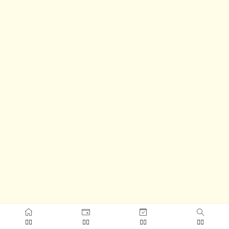



