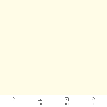



