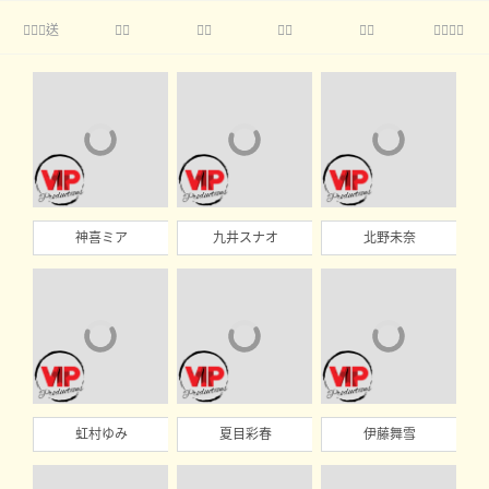
送





神喜ミア
九井スナオ
北野未奈
虹村ゆみ
夏目彩春
伊藤舞雪