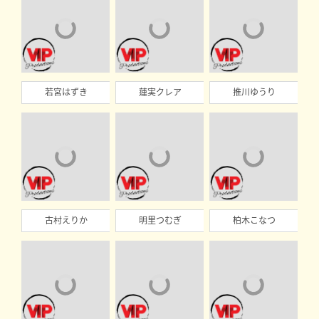
若宮はずき
蓮実クレア
推川ゆうり
古村えりか
明里つむぎ
柏木こなつ