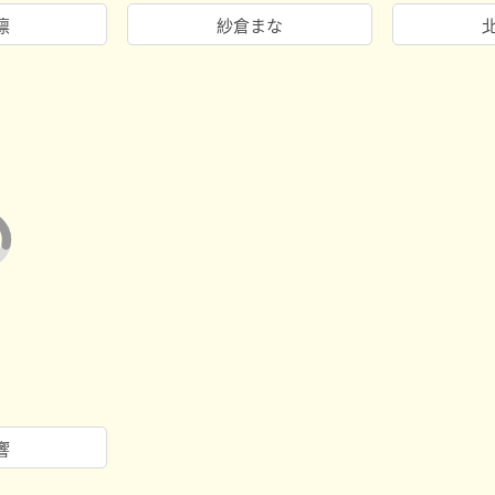
凛
紗倉まな
響