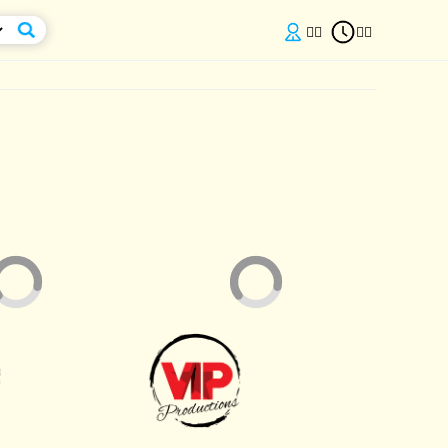

