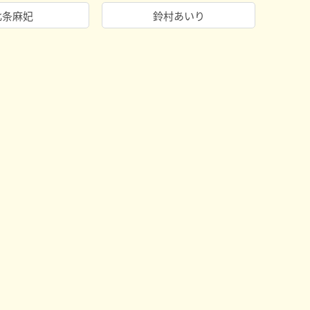
北条麻妃
鈴村あいり