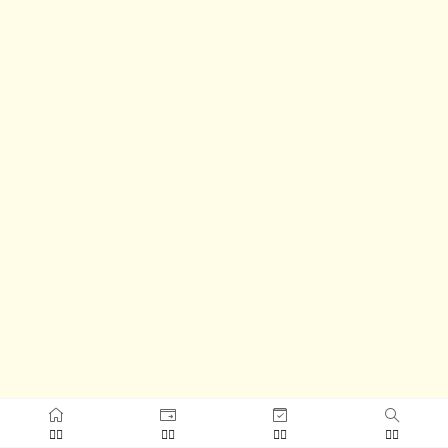



