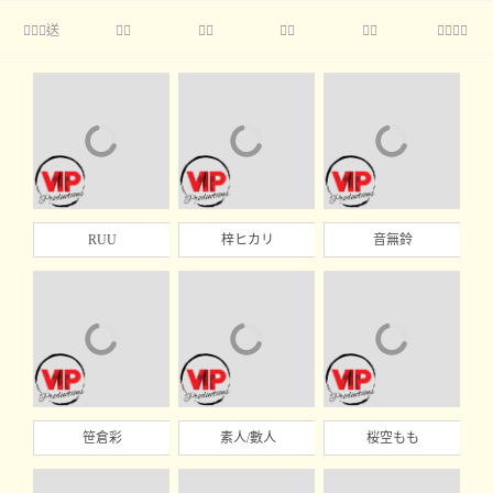
送





RUU
梓ヒカリ
音無鈴
笹倉彩
素人/數人
桜空もも