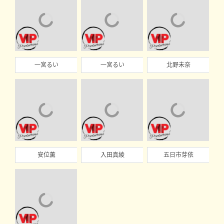
一宮るい
一宮るい
北野未奈
安位薫
入田真綾
五日市芽依